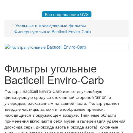
8 495 004-50-77 |
gvsrussia@gvs.com
Все направления GVS
Угольные и молекулярные фильтры
Фильтры угольные Bacticell Enviro-Carb
Фильтры угольные
Bacticell Enviro-Carb
Фильтры Bacticell Enviro-Carb имеют двухслойную
фильтрующую среду со стеклянной стороной ‘air on’ и
углеродом, раскатанным на задней части. Фильтр удаляет
твёрдые частицы, запахи и газообразные примеси,
находящиеся в окружающем воздухе. Типичные области
применения включают в себя музеи и галереи (для удаления
диоксида серы, диоксида азота и оксида азота), кухонные
вытяжные системы, основные воздухозаборники для зданий,