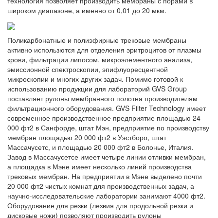
технология позволяет производить мембраны с порами в
широком диапазоне, а именно от 0,01 до 20 мкм.
Поликарбонатные и полиэфирные трековые мембраны
активно использются для отделения эритроцитов от плазмы
крови, фильтрации липосом, микроэлементного анализа,
эмиссионной спектроскопии, эпифлуоресцентной
микроскопии и многих других задач. Помимо готовой к
использованию продукции для лабораторий GVS Group
поставляет рулоны мембранного полотна производителям
фильтрационного оборудования. GVS Filter Technology имеет
современное производственное предприятие площадью 24
000 фт2 в Санфорде, штат Мэн, предприятие по производству
мембран площадью 20 000 фт2 в Уэстборо, штат
Массачусетс, и площадью 20 000 фт2 в Болонье, Италия.
Завод в Массачусетсе имеет четыре линии отливки мембран,
а площадка в Мэне имеет несколько линий производства
трековых мембран. На предприятии в Мэне выделено почти
20 000 фт2 чистых комнат для производственных задач, а
научно-исследовательские лаборатории занимают 4000 фт2.
Оборудование для резки (лезвия для продольной резки и
дисковые ножи) позволяют производить рулоны