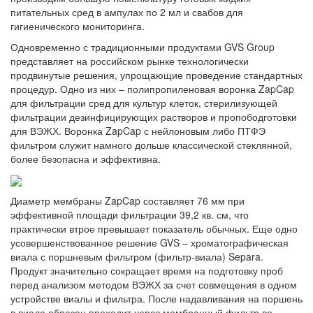
питательных сред в ампулах по 2 мл и свабов для
гигиенического мониторинга.
Одновременно с традиционными продуктами GVS Group
представляет на российском рынке технологически
продвинутые решения, упрощающие проведение стандартных
процедур. Одно из них – полипропиленовая воронка ZapCap
для фильтрации сред для культур клеток, стерилизующей
фильтрации дезинфицирующих растворов и пропободготовки
для ВЭЖХ. Воронка ZapCap с нейлоновым либо ПТФЭ
фильтром служит намного дольше классической стеклянной,
более безопасна и эффективна.
Диаметр мембраны ZapCap составляет 76 мм при
эффективной площади фильтрации 39,2 кв. см, что
практически втрое превышает показатель обычных. Еще одно
усовершенствованное решение GVS – хроматографическая
виала с поршневым фильтром (фильтр-виала) Separa.
Продукт значительно сокращает время на подготовку проб
перед анализом методом ВЭЖХ за счет совмещения в одном
устройстве виалы и фильтра. После надавливания на поршень
в виале образец проходит через мембранный фильтр во