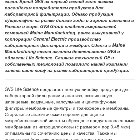
газов. Бренд GVS на первый взгляд мало знаком
российским потребителям продуктов для
лабораторной фильтрации. Однако продукция
существует на рынке долгие годы и хорошо известна в
России и мире. GVS Group владеет американской
компанией Maine Manufacturing, ранее выкупившей у
корпорации General Electric производство
лабораторных фильтров и мембран. Сделка с Maine
Manufacturing стала началом деятельности GVS в
области Life Science. Слияние технологий GE и
собственных технологий позволило нашей компании
занять свою нишу на рынке лабораторной продукции.
GVS Life Science предлагает полную линейку продукции для
лабораторной фильтрации и анализа, включающую
шприцевые, воздушные, капсульные и центрифужные
фильтры, мембранные фильтры и трансферные мембраны.
Стерильные аналитические воронки для оценки
микробиологической чистоты образцов с предустановленными
мембранами из нитроцеллюлозы (с размером пор 0,45 мкм)
оптимальны по сочетанию цены и качества. Также мы
производим большую номенклатуру готовых жидких